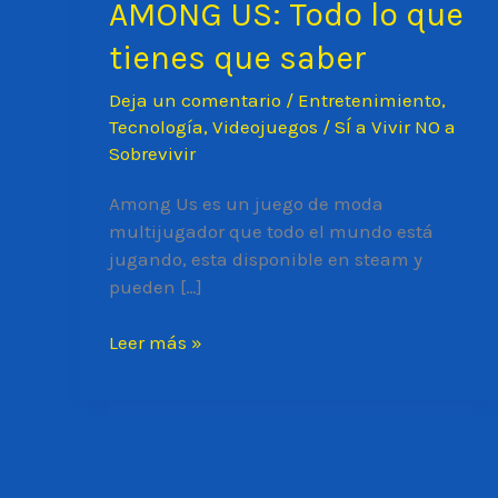
AMONG US: Todo lo que
tienes que saber
Deja un comentario
/
Entretenimiento
,
Tecnología
,
Videojuegos
/
SÍ a Vivir NO a
Sobrevivir
Among Us es un juego de moda
multijugador que todo el mundo está
jugando, esta disponible en steam y
pueden […]
AMONG
Leer más »
US:
Todo
lo
que
tienes