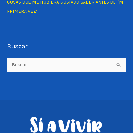
COSAS QUE ME HUBIERA GUSTADO SABER ANTES DE “MI
PRIMERA VEZ”
Buscar
B
u
s
c
a
r
p
o