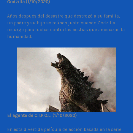
Godzilla (1/10/2020)
Años después del desastre que destrozó a su familia,
un padre y su hijo se reúnen justo cuando Godzilla
resurge para luchar contra las bestias que amenazan la
humanidad.
El agente de C.I.P.O.L. (1/10/2020)
En esta divertida película de acción basada en la serie