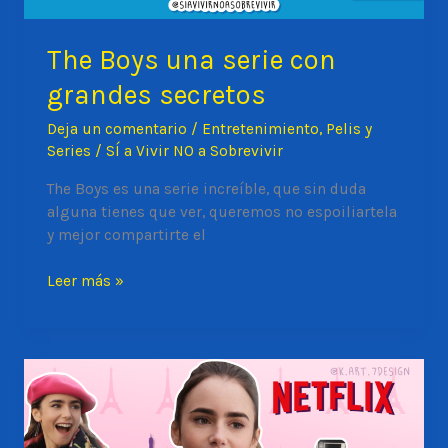
The Boys una serie con
grandes secretos
Deja un comentario
/
Entretenimiento
,
Pelis y
Series
/
SÍ a Vivir NO a Sobrevivir
The Boys es una serie increíble, que sin duda
alguna tienes que ver, queremos no espoiliartela
y mejor compartirte el
The
Leer más »
Boys
una
serie
con
grandes
secretos