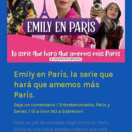
Emily en París, la serie que
hará que amemos más
París.
Deja un comentario
/
Entretenimiento
,
Pelis y
Series
/
SÍ a Vivir NO a Sobrevivir
Hace un par de semanas llegó Emily en París,
Emily es una chica estadounidense que será