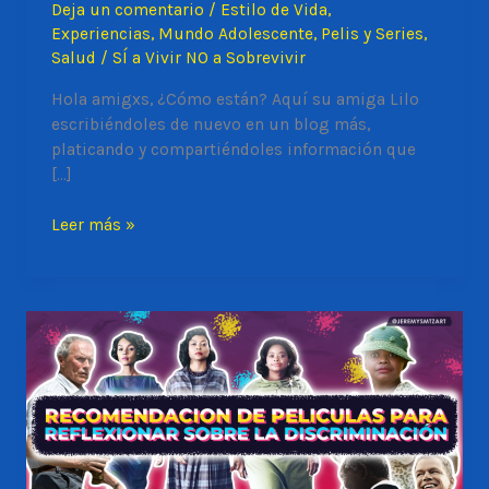
Deja un comentario
/
Estilo de Vida
,
Experiencias
,
Mundo Adolescente
,
Pelis y Series
,
Salud
/
SÍ a Vivir NO a Sobrevivir
Hola amigxs, ¿Cómo están? Aquí su amiga Lilo
escribiéndoles de nuevo en un blog más,
platicando y compartiéndoles información que
[…]
TENER
Leer más »
SEXO,
EXPECTATIVA
VS
REALIDAD