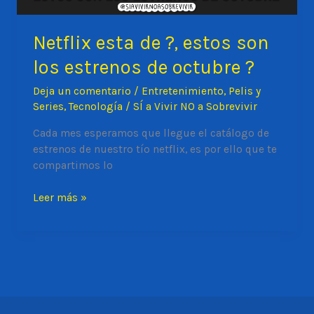
Netflix esta de ?, estos son
los estrenos de octubre ?
Deja un comentario
/
Entretenimiento
,
Pelis y
Series
,
Tecnología
/
SÍ a Vivir NO a Sobrevivir
Cada mes esperamos que llegue el catálogo de
estrenos de nuestro tío netflix, es por ello que te
compartimos lo
Netflix
Leer más »
esta
de
?,
estos
son
los
estrenos