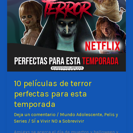
el
aislamiento
social
10 películas de terror
perfectas para esta
temporada
Deja un comentario
/
Mundo Adolescente
,
Pelis y
Series
/
SÍ a Vivir NO a Sobrevivir
Amigxs se acerca el día de muertos y halloween y