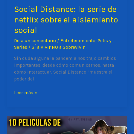
Social Distance: la serie de
netflix sobre el aislamiento
social
Deja un comentario
/
Entretenimiento
,
Pelis y
Series
/
SÍ a Vivir NO a Sobrevivir
Sin duda alguna la pandemia nos trajo cambios
importantes, desde cómo comunicarnos, hasta
cómo interactuar, Social Distance “muestra el
poder del
Social
Leer más »
Distance:
la
serie
de
netflix
sobre