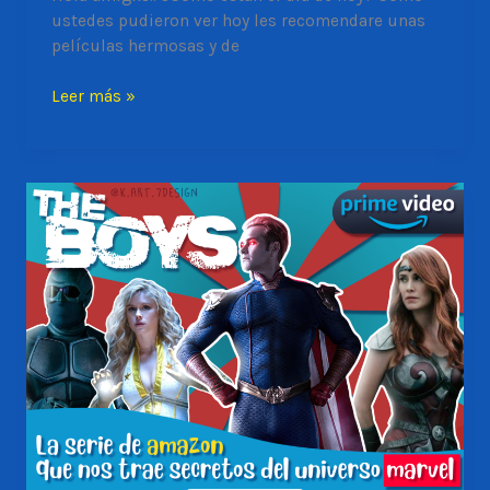
ustedes pudieron ver hoy les recomendare unas
películas hermosas y de
TOP
Leer más »
de
las
mejores
películas
que
nos
dejarán
una
enseñanza
de
amor
propio.
#MundoAdolescente