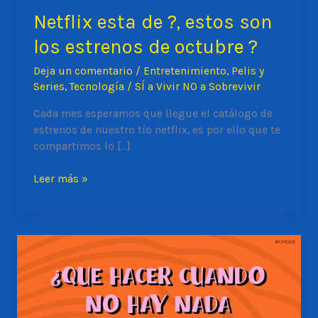
Netflix esta de ?, estos son
los estrenos de octubre ?
Deja un comentario
/
Entretenimiento
,
Pelis y
Series
,
Tecnología
/
SÍ a Vivir NO a Sobrevivir
Cada mes esperamos que llegue el catálogo de
estrenos de nuestro tío netflix, es por ello que te
compartimos lo […]
Netflix
Leer más »
esta
de
?,
estos
son
los
estrenos
de