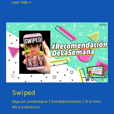
Netflix
Leer más »
y
palomitas.
Swiped
Deja un comentario
/
Entretenimiento
/
SÍ a Vivir
NO a Sobrevivir