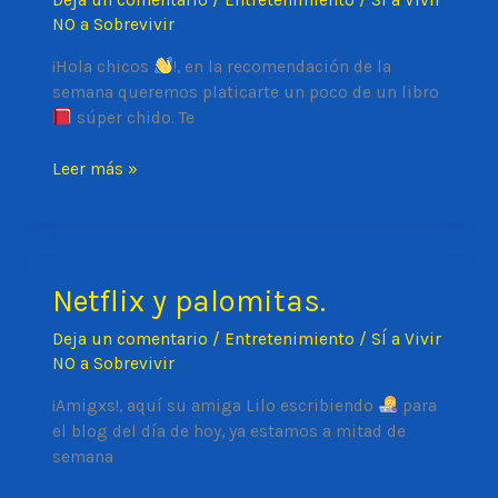
Deja un comentario
/
Entretenimiento
/
SÍ a Vivir
NO a Sobrevivir
¡Hola chicos
!, en la recomendación de la
semana queremos platicarte un poco de un libro
súper chido. Te
Mis
Leer más »
ganas
son
más
grandes
Netflix y palomitas.
que
mis
Deja un comentario
/
Entretenimiento
/
SÍ a Vivir
miedos.
NO a Sobrevivir
¡Amigxs!, aquí su amiga Lilo escribiendo
para
el blog del día de hoy, ya estamos a mitad de
semana