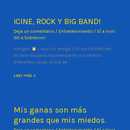
NO
HAY
¡CINE, ROCK Y BIG BAND!
NADA
QUE
Deja un comentario
/
Entretenimiento
/
SÍ a Vivir
HACER?
NO a Sobrevivir
¡Amigxs
!, aquí su amiga Lilo escribiéndoles
en este día para recomendarles y contarles
diferentes cosas, el día de
¡CINE,
Leer más »
ROCK
Y
BIG
BAND!
Mis ganas son más
grandes que mis miedos.