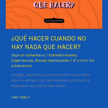
octubre
?
¿QUÉ HACER CUANDO NO
HAY NADA QUE HACER?
Deja un comentario
/
Entretenimiento
,
Experiencias
,
Mundo Adolescente
/
SÍ a Vivir NO
a Sobrevivir
Amigxs, espero que se encuentren super bien,
aquí su amiga Lilo, mandandoles un saludo y
esperando que estos días estén
¿QUÉ
Leer más »
HACER
CUANDO