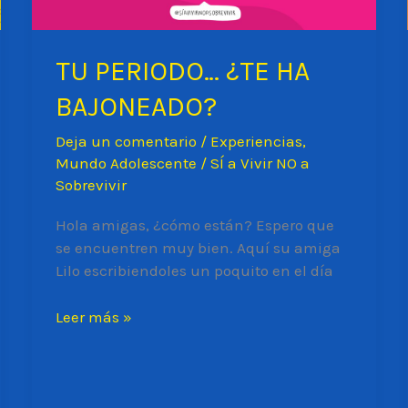
TU PERIODO… ¿TE HA
BAJONEADO?
Deja un comentario
/
Experiencias
,
Mundo Adolescente
/
SÍ a Vivir NO a
Sobrevivir
Hola amigas, ¿cómo están? Espero que
se encuentren muy bien. Aquí su amiga
Lilo escribiendoles un poquito en el día
TU
Leer más »
PERIODO…
¿TE
HA
BAJONEADO?