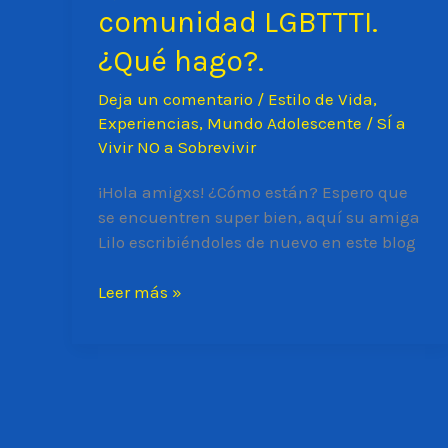
comunidad LGBTTTI.
¿Qué hago?.
Deja un comentario
/
Estilo de Vida
,
Experiencias
,
Mundo Adolescente
/
SÍ a
Vivir NO a Sobrevivir
¡Hola amigxs! ¿Cómo están? Espero que
se encuentren super bien, aquí su amiga
Lilo escribiéndoles de nuevo en este blog
Mi
Leer más »
Amigx
me
confeso
que
es
parte