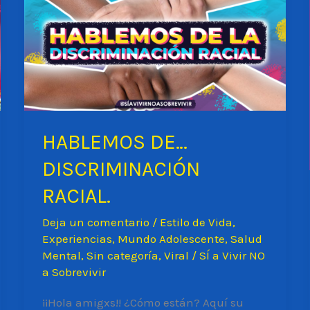
DE
LAS
ENFERMEDADES
SEXUALES?
HABLEMOS DE…
DISCRIMINACIÓN
RACIAL.
Deja un comentario
/
Estilo de Vida
,
Experiencias
,
Mundo Adolescente
,
Salud
Mental
,
Sin categoría
,
Viral
/
SÍ a Vivir NO
a Sobrevivir
¡¡Hola amigxs!! ¿Cómo están? Aquí su