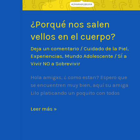
¿Porqué nos salen
vellos en el cuerpo?
Deja un comentario
/
Cuidado de la Piel
,
Experiencias
,
Mundo Adolescente
/
SÍ a
Vivir NO a Sobrevivir
Hola amigxs, ¿ como estan? Espero que
se encuentren muy bien, aquí su amiga
Lilo platicando un poquito con todos
¿Porqué
Leer más »
nos
salen
vellos
en