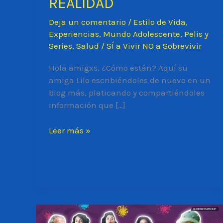
REALIDAD
Deja un comentario
/
Estilo de Vida
,
Experiencias
,
Mundo Adolescente
,
Pelis y
Series
,
Salud
/
SÍ a Vivir NO a Sobrevivir
Hola amigxs, ¿Cómo están? Aquí su
amiga Lilo escribiéndoles de nuevo en un
blog más, platicando y compartiéndoles
información que […]
TENER
Leer más »
SEXO,
EXPECTATIVA
VS
REALIDAD