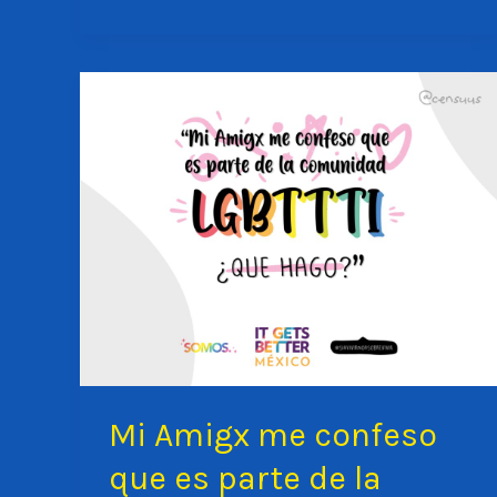
el
cuerpo?
Mi Amigx me confeso
que es parte de la