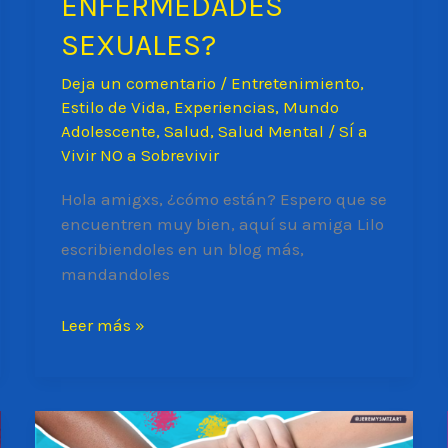
ENFERMEDADES
SEXUALES?
Deja un comentario
/
Entretenimiento
,
Estilo de Vida
,
Experiencias
,
Mundo
Adolescente
,
Salud
,
Salud Mental
/
SÍ a
Vivir NO a Sobrevivir
Hola amigxs, ¿cómo están? Espero que se
encuentren muy bien, aquí su amiga Lilo
escribiendoles en un blog más,
mandandoles
¿CÓMO
Leer más »
HABLAR
CON
MI
PAREJA