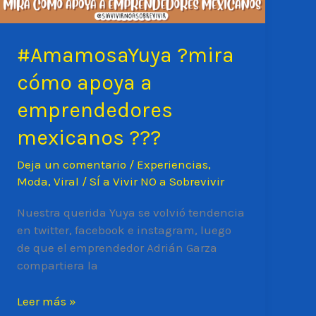
#AmamosaYuya ?mira
cómo apoya a
emprendedores
mexicanos ???
Deja un comentario
/
Experiencias
,
Moda
,
Viral
/
SÍ a Vivir NO a Sobrevivir
Nuestra querida Yuya se volvió tendencia
en twitter, facebook e instagram, luego
de que el emprendedor Adrián Garza
compartiera la
#AmamosaYuya
Leer más »