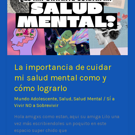
La importancia de cuidar
mi salud mental como y
cómo lograrlo
Mundo Adolescente
,
Salud
,
Salud Mental
/
SÍ a
Vivir NO a Sobrevivir
Hola amigxs como estan, aqui su amiga Lilo una
vez más escribiendoles un poquito en este
espacio super chido que