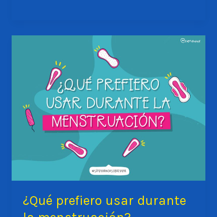
terror
de
usar
tampones
¿Qué prefiero usar durante