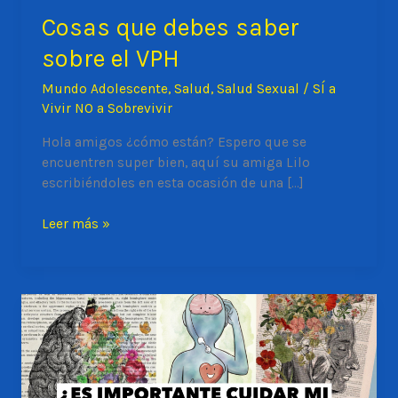
Cosas que debes saber
sobre el VPH
Mundo Adolescente
,
Salud
,
Salud Sexual
/
SÍ a
Vivir NO a Sobrevivir
Hola amigos ¿cómo están? Espero que se
encuentren super bien, aquí su amiga Lilo
escribiéndoles en esta ocasión de una […]
Cosas
Leer más »
que
debes
saber
sobre
el
VPH