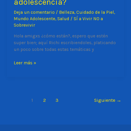
adolescencia?
Deja un comentario
/
Belleza
,
Cuidado de la Piel
,
Mundo Adolescente
,
Salud
/
SÍ a Vivir NO a
Sobrevivir
Hola amigxs ¿cómo están?, espero que estén
super bien; aquí Richi escribiendoles, platicando
un poco sobre todas estas temáticas y
¿Qué
Leer más »
tan
importante
es
cuidar
mi
1
2
3
Siguiente
→
piel
en
la
adolescencia?