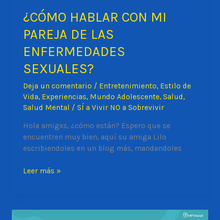
¿CÓMO HABLAR CON MI
PAREJA DE LAS
ENFERMEDADES
SEXUALES?
Deja un comentario
/
Entretenimiento
,
Estilo de
Vida
,
Experiencias
,
Mundo Adolescente
,
Salud
,
Salud Mental
/
SÍ a Vivir NO a Sobrevivir
Hola amigxs, ¿cómo están? Espero que se
encuentren muy bien, aquí su amiga Lilo
escribiendoles en un blog más, mandandoles
¿CÓMO
Leer más »
HABLAR
CON
MI
PAREJA