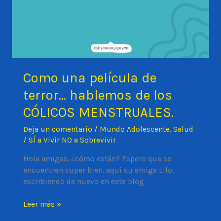
Como una película de
terror… hablemos de los
CÓLICOS MENSTRUALES.
Deja un comentario
/
Mundo Adolescente
,
Salud
/
SÍ a Vivir NO a Sobrevivir
Hola amigas, ¿cómo están? Espero que se
encuentren super bien, aquí su amiga Lilo,
escribiendo de nuevo en este blog
Como
Leer más »
una