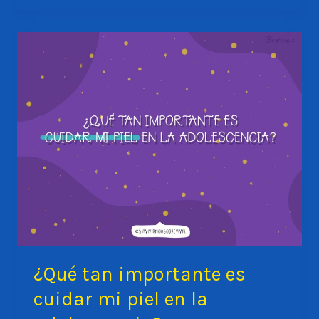
película
de
terror…
hablemos
de
los
CÓLICOS
MENSTRUALES.
¿Qué tan importante es
cuidar mi piel en la