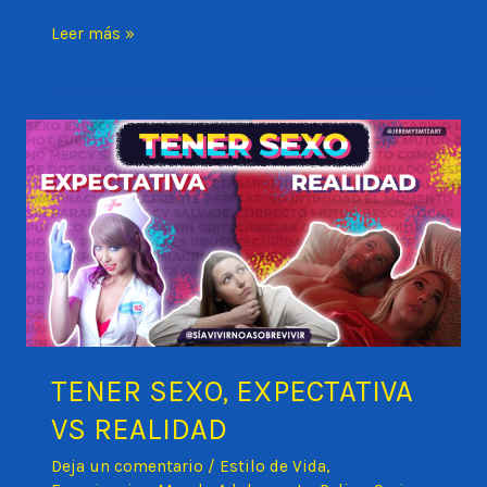
La
Leer más »
importancia
de
cuidar
mi
salud
mental
como
y
cómo
lograrlo
TENER SEXO, EXPECTATIVA
VS REALIDAD
Deja un comentario
/
Estilo de Vida
,