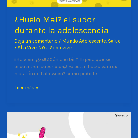
¿Huelo Mal? el sudor
durante la adolescencia
Deja un comentario
/
Mundo Adolescente
,
Salud
/
SÍ a Vivir NO a Sobrevivir
¡¡Hola amigxs!! ¿Cómo están? Espero que se
encuentren super bien,¿ ya están listxs para su
maratón de halloween? como pudiste
¿Huelo
Leer más »
Mal?
el
sudor
durante
la
adolescencia