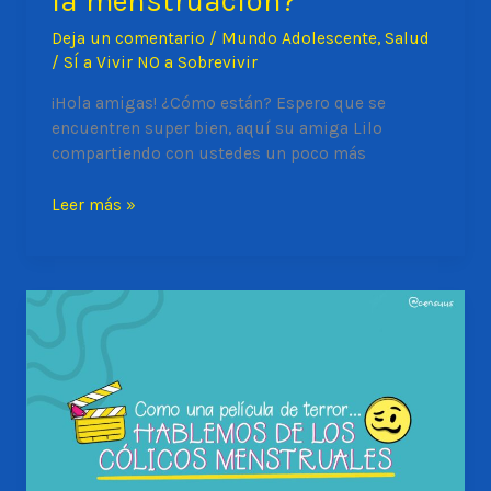
la menstruación?
Deja un comentario
/
Mundo Adolescente
,
Salud
/
SÍ a Vivir NO a Sobrevivir
¡Hola amigas! ¿Cómo están? Espero que se
encuentren super bien, aquí su amiga Lilo
compartiendo con ustedes un poco más
¿Qué
Leer más »
prefiero
usar
durante
la
menstruación?