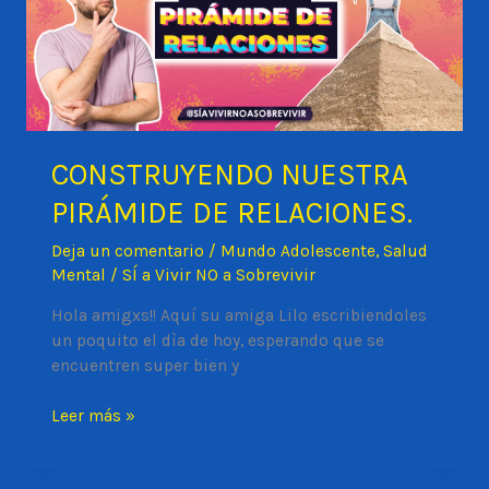
CONSTRUYENDO NUESTRA
PIRÁMIDE DE RELACIONES.
Deja un comentario
/
Mundo Adolescente
,
Salud
Mental
/
SÍ a Vivir NO a Sobrevivir
Hola amigxs!! Aquí su amiga Lilo escribiendoles
un poquito el dìa de hoy, esperando que se
encuentren super bien y
CONSTRUYENDO
Leer más »
NUESTRA
PIRÁMIDE