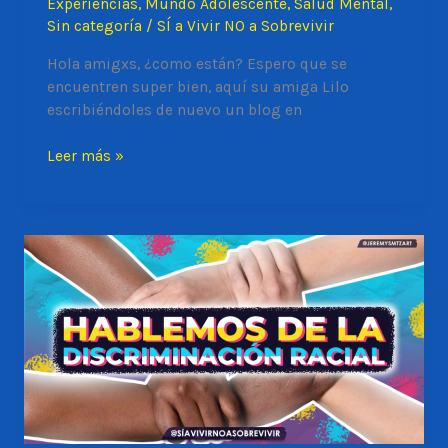
Experiencias
,
Mundo Adolescente
,
Salud Mental
,
Sin categoría
/
SÍ a Vivir NO a Sobrevivir
Hola amigxs, ¿como están? Espero que se
encuentren super bien, aquí su amiga Lilo
escribiéndoles de nuevo un blog en
¿HAS
Leer más »
DISCRIMINADO
ALGUNA
VEZ?