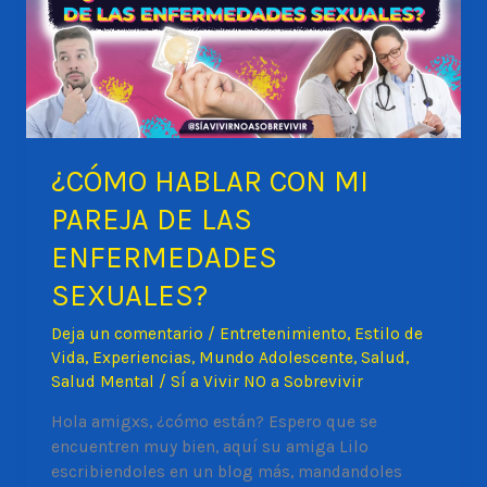
y
cómo
lograrlo
¿CÓMO HABLAR CON MI
PAREJA DE LAS
ENFERMEDADES
SEXUALES?
Deja un comentario
/
Entretenimiento
,
Estilo de
Vida
,
Experiencias
,
Mundo Adolescente
,
Salud
,
Salud Mental
/
SÍ a Vivir NO a Sobrevivir
Hola amigxs, ¿cómo están? Espero que se
encuentren muy bien, aquí su amiga Lilo
escribiendoles en un blog más, mandandoles