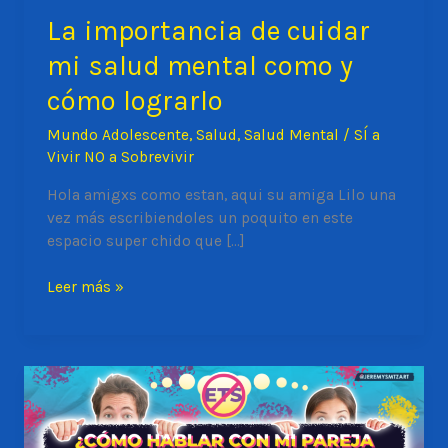
La importancia de cuidar
mi salud mental como y
cómo lograrlo
Mundo Adolescente
,
Salud
,
Salud Mental
/
SÍ a
Vivir NO a Sobrevivir
Hola amigxs como estan, aqui su amiga Lilo una
vez más escribiendoles un poquito en este
espacio super chido que […]
La
Leer más »
importancia
de
cuidar
mi
salud
mental
como