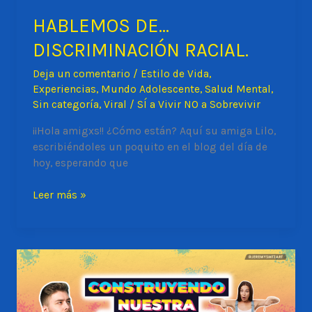
HABLEMOS DE…
DISCRIMINACIÓN RACIAL.
Deja un comentario
/
Estilo de Vida
,
Experiencias
,
Mundo Adolescente
,
Salud Mental
,
Sin categoría
,
Viral
/
SÍ a Vivir NO a Sobrevivir
¡¡Hola amigxs!! ¿Cómo están? Aquí su amiga Lilo,
escribiéndoles un poquito en el blog del día de
hoy, esperando que
HABLEMOS
Leer más »
DE…
DISCRIMINACIÓN
RACIAL.