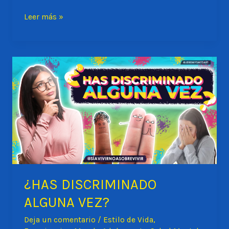
¿CÓMO
Leer más »
HABLAR
CON
MI
PAREJA
DE
LAS
ENFERMEDADES
SEXUALES?
¿HAS DISCRIMINADO
ALGUNA VEZ?
Deja un comentario
/
Estilo de Vida
,